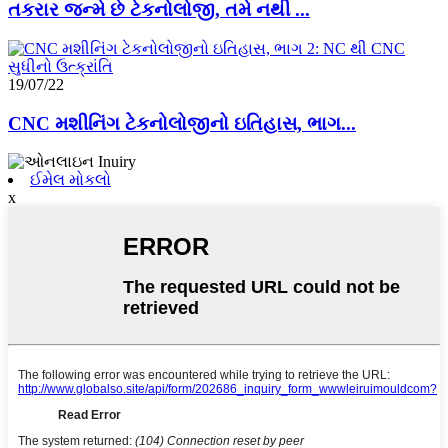
તકરાર જન્મે છે ટેકનોલોજી, તમે નથી ...
19/07/22
CNC મશીનિંગ ટેકનોલોજીનો ઇતિહાસ, ભાગ...
ઈમેલ મોકલો
x