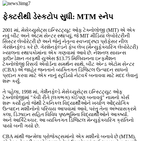
ફેક્ટરીથી ડેસ્કટોપ સુધી: MTM સ્નેપ
2001 માં, મેસેચ્યુસેટ્સ ઇન્સ્ટિટ્યૂટ ઓફ ટેક્નોલોજી (MIT) એ એક
નવું બીટ અને એટમ સેન્ટર સ્થાપ્યું, જે MIT મીડિયા લેબોરેટરીની
સિસ્ટર લેબોરેટરી છે અને જેનું નેતૃત્વ સ્વપ્નદ્રષ્ટા પ્રોફેસર નીલ
ગેરશેનફેલ્ડ કરે છે. ગેરશેનફેલ્ડને ફેબ લેબ (મેન્યુફેક્ચરિંગ લેબોરેટરી)
ખ્યાલના સ્થાપકોમાંના એક ગણવામાં આવે છે. નેશનલ સાયન્સ
ફાઉન્ડેશન તરફથી યુએસ $13.75 મિલિયનના ઇન્ફર્મેશન
ટેક્નોલોજી રિસર્ચ એવોર્ડના સમર્થન સાથે, બીટ એન્ડ એટોમ સેન્ટર
(CBA) એ જાહેર જનતાને વ્યક્તિગત ડિજિટલ ઉત્પાદન સાધનો
પ્રદાન કરવા માટે એક નાનું સ્ટુડિયો નેટવર્ક બનાવવા માટે મદદ લેવાનું
શરૂ કર્યું.
તે પહેલા, 1998 માં, ગેર્શેનફેલ્ડે મેસેચ્યુસેટ્સ ઇન્સ્ટિટ્યુટ ઓફ
ટેક્નોલોજીમાં "કેવી રીતે (લગભગ) કંઈપણ બનાવવું" નામનો કોર્સ
શરૂ કર્યો હતો જેથી ટેકનિકલ વિદ્યાર્થીઓને ખર્ચાળ ઔદ્યોગિક
ઉત્પાદન મશીનોનો પરિચય આપવામાં આવે, પરંતુ તેના અભ્યાસક્રમે
કલા, ડિઝાઇન સહિત વિવિધ પૃષ્ઠભૂમિના વિદ્યાર્થીઓને આકર્ષ્યા.
અને આર્કિટેક્ચર. આ વ્યક્તિગત ડિજિટલ મેન્યુફેક્ચરિંગ ક્રાંતિનો
પાયો બની ગયો છે.
CBA માંથી જન્મેલા પ્રોજેક્ટ્સમાંનો એક મશીનો બનાવે છે (MTM),