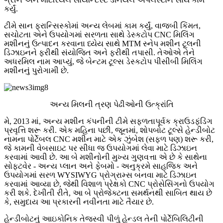
કર્યું.
ટીમે સાન ફ્રાન્સિસ્કોમાં અન્ય લેબમાં કામ કર્યું, વાજબી કિંમત,
સચોટતા અને ઉપયોગમાં સરળતા સાથે ડેસ્કટોપ CNC મિલિંગ
મશીનનું ઉત્પાદન કરવાના ધ્યેય સાથે MTM સ્નેપ મશીન ટૂલની
ડિઝાઇનને ફરીથી સંયોજિત અને ફરીથી તપાસી. તેઓએ તેને
અધરમિલ નામ આપ્યું, જે બેન્ટમ ટૂલ્સ ડેસ્કટોપ પીસીબી મિલિંગ
મશીનનું પુરોગામી છે.
અન્ય મિલની ત્રણ પેઢીઓની ઉત્ક્રાંતિ
મે, 2013 માં, અન્ય મશીન કંપનીની ટીમે સફળતાપૂર્વક ક્રાઉડફંડિંગ
પ્રવૃત્તિ શરૂ કરી. એક મહિના પછી, જૂનમાં, શોપબોટ ટૂલ્સે હેન્ડીબોટ
નામના પોર્ટેબલ CNC મશીન માટે એક ઝુંબેશ (સફળ પણ) શરૂ કરી,
જે કામની વેબસાઇટ પર સીધા જ ઉપયોગમાં લેવા માટે ડિઝાઇન
કરવામાં આવી છે. આ બે મશીનોની મુખ્ય ગુણવત્તા એ છે કે સાથેના
સોફ્ટવેર - અન્ય પ્લાન અને ફેબમો - અનુક્રમે સાહજિક અને
ઉપયોગમાં સરળ WYSIWYG પ્રોગ્રામ્સ બનવા માટે ડિઝાઇન
કરવામાં આવ્યા છે, જેથી વિશાળ પ્રેક્ષકો CNC પ્રોસેસિંગનો ઉપયોગ
કરી શકે. દેખીતી રીતે, આ બે પ્રોજેક્ટના સમર્થનથી સાબિત થાય છે
કે, સમુદાય આ પ્રકારની નવીનતા માટે તૈયાર છે.
હેન્ડીબોટનું આઇકોનિક તેજસ્વી પીળું હેન્ડલ તેની પોર્ટેબિલિટીની