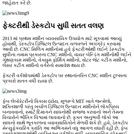
જાહેરાત કરે છે.
ફેક્ટરીથી ડેસ્કટોપ સુધી સતત વલણ
2013 માં પ્રથમ મશીન વ્યવસાયિક ઉપયોગ માટે મૂકવામાં આવ્યું
હોવાથી, ડેસ્કટોપ ડિજિટલ ઉત્પાદન ચળવળને અપગ્રેડ કરવામાં
આવી છે. CNC મિલિંગ મશીનોમાં હવે ફેક્ટરીઓથી લઈને ડેસ્કટોપ
સુધીના તમામ પ્રકારના CNC મશીનો, વાયર બેન્ડિંગ મશીનોથી લઈને
ગૂંથણકામ મશીનો, વેક્યુમ ફોર્મિંગ મશીનો, વોટર જેટ કટીંગ મશીનો,
લેસર કટીંગ મશીનો વગેરેનો સમાવેશ થાય છે.
ફેક્ટરી વર્કશોપમાંથી ડેસ્કટોપ પર સ્થાનાંતરિત CNC મશીન ટૂલ્સના
પ્રકારો સતત વધી રહ્યા છે.
ફેબ લેબોરેટરીનો વિકાસ ધ્યેય, મૂળરૂપે MIT ખાતે જન્મેલો,
શક્તિશાળી પરંતુ ખર્ચાળ ડિજિટલ ઉત્પાદન મશીનોને લોકપ્રિય
બનાવવાનો, સ્માર્ટ દિમાગને સાધનોથી સજ્જ કરવાનો અને તેમના
વિચારોને ભૌતિક વિશ્વમાં લાવવાનો છે. ફક્ત અનુભવી લોકો આ
સાધનો સાથે ભૂતકાળના વ્યાવસાયિકોને મેળવી શકે છે. હવે, ડેસ્કટોપ
મેન્યુફેક્ચરિંગ ક્રાંતિ આ અભિગમને વધુ આગળ વધારી રહી છે, ફેબ
પ્રયોગશાળાઓથી વ્યક્તિગત વર્કશોપ સુધી, વ્યાવસાયિક ચોકસાઈ