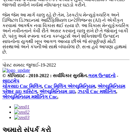
જાળવી રાખીને ખર્ચમાં નોંધપાત્ર ઘટાડો કરીને.
જેમ જેમ આ માર્ગ ચાલુ રહે છે તેમ, ડેસ્કટોપ મેન્યુફેક્ચરિંગ અને
ડિજિટલ ડિઝાઇનમાં આર્ટિફિશિયલ ઇન્ટેલિજન્સ (AI) ને એકીકૃત
કરવામાં આકર્ષક નવા વિકાસ થઈ રહ્યા છે. આ વિકાસ મેન્યુફેક્ચરિંગ
અને નવીનતાને કેવી રીતે અસર કરવાનું ચાલુ રાખે છે તે જોવાનું બાકી
છે, પરંતુ અમે રૂમના કદના કમ્પ્યુટર્સ અને શક્તિશાળી ઉત્પાદન
સાધનોના યુગથી ખૂબ આગળ આવ્યા છીએ જે સંપૂર્ણપણે મોટી
સંસ્થાઓ અને કંપનીઓ સાથે બંધાયેલા છે. સત્તા હવે આપણા હાથમાં
છે.
પોસ્ટ સમય: જુલાઈ-19-2022
© કૉપિરાઇટ - 2010-2022 : સર્વાધિકાર સુરક્ષિત.
ગરમ ઉત્પાદનો
-
સાઇટમેપ
ચોકસાઇ Cnc મિલિંગ
,
Cnc મિલિંગ એલ્યુમિનિયમ
,
એલ્યુમિનિયમ
પ્રેશર ડાઇ કાસ્ટિંગ
,
એલ્યુમિનિયમ ડાઇ
,
ઝડપી Cnc મશીનિંગ
,
એલ્યુમિનિયમ મશીનિંગ Cnc
,
અમારો સંપર્ક કરો