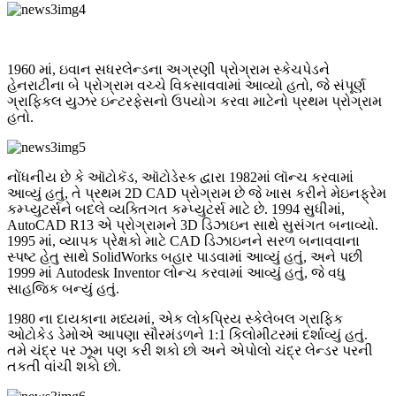
1960 માં, ઇવાન સધરલેન્ડના અગ્રણી પ્રોગ્રામ સ્કેચપેડને
હેનરાટીના બે પ્રોગ્રામ વચ્ચે વિકસાવવામાં આવ્યો હતો, જે સંપૂર્ણ
ગ્રાફિકલ યુઝર ઇન્ટરફેસનો ઉપયોગ કરવા માટેનો પ્રથમ પ્રોગ્રામ
હતો.
નોંધનીય છે કે ઑટોકૅડ, ઑટોડેસ્ક દ્વારા 1982માં લૉન્ચ કરવામાં
આવ્યું હતું, તે પ્રથમ 2D CAD પ્રોગ્રામ છે જે ખાસ કરીને મેઇનફ્રેમ
કમ્પ્યુટર્સને બદલે વ્યક્તિગત કમ્પ્યુટર્સ માટે છે. 1994 સુધીમાં,
AutoCAD R13 એ પ્રોગ્રામને 3D ડિઝાઇન સાથે સુસંગત બનાવ્યો.
1995 માં, વ્યાપક પ્રેક્ષકો માટે CAD ડિઝાઇનને સરળ બનાવવાના
સ્પષ્ટ હેતુ સાથે SolidWorks બહાર પાડવામાં આવ્યું હતું, અને પછી
1999 માં Autodesk Inventor લોન્ચ કરવામાં આવ્યું હતું, જે વધુ
સાહજિક બન્યું હતું.
1980 ના દાયકાના મધ્યમાં, એક લોકપ્રિય સ્કેલેબલ ગ્રાફિક
ઓટોકેડ ડેમોએ આપણા સૌરમંડળને 1:1 કિલોમીટરમાં દર્શાવ્યું હતું.
તમે ચંદ્ર પર ઝૂમ પણ કરી શકો છો અને એપોલો ચંદ્ર લેન્ડર પરની
તકતી વાંચી શકો છો.