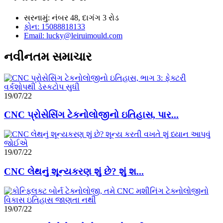
સરનામું: નંબર 48, દાગંગ 3 રોડ
ફોન: 15088818133
Email: lucky@leiruimould.com
નવીનતમ સમાચાર
19/07/22
CNC પ્રોસેસિંગ ટેકનોલોજીનો ઇતિહાસ, પાર...
19/07/22
CNC લેથનું શૂન્યકરણ શું છે? શું શ...
19/07/22