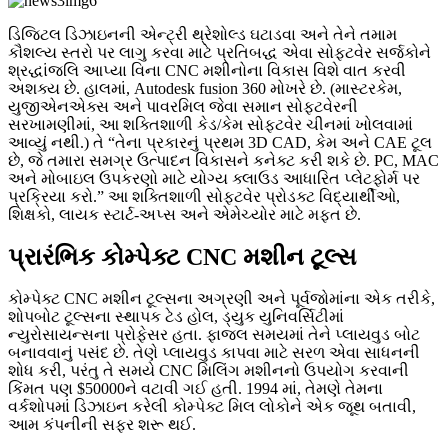
ડિજિટલ ડિઝાઇનની એન્ટ્રી થ્રેશોલ્ડ ઘટાડવા અને તેને તમામ
કૌશલ્ય સ્તરો પર લાગુ કરવા માટે પ્રતિબદ્ધ એવા સોફ્ટવેર સર્જકોને
શ્રદ્ધાંજલિ આપ્યા વિના CNC મશીનોના વિકાસ વિશે વાત કરવી
અશક્ય છે. હાલમાં, Autodesk fusion 360 મોખરે છે. (માસ્ટરકેમ,
યુજીએનએક્સ અને પાવરમિલ જેવા સમાન સોફ્ટવેરની
સરખામણીમાં, આ શક્તિશાળી કેડ/કેમ સોફ્ટવેર ચીનમાં ખોલવામાં
આવ્યું નથી.) તે “તેના પ્રકારનું પ્રથમ 3D CAD, કેમ અને CAE ટૂલ
છે, જે તમારા સમગ્ર ઉત્પાદન વિકાસને કનેક્ટ કરી શકે છે. PC, MAC
અને મોબાઇલ ઉપકરણો માટે યોગ્ય ક્લાઉડ આધારિત પ્લેટફોર્મ પર
પ્રક્રિયા કરો.” આ શક્તિશાળી સોફ્ટવેર પ્રોડક્ટ વિદ્યાર્થીઓ,
શિક્ષકો, લાયક સ્ટાર્ટ-અપ્સ અને એમેચ્યોર માટે મફત છે.
પ્રારંભિક કોમ્પેક્ટ CNC મશીન ટૂલ્સ
કોમ્પેક્ટ CNC મશીન ટૂલ્સના અગ્રણી અને પૂર્વજોમાંના એક તરીકે,
શોપબોટ ટૂલ્સના સ્થાપક ટેડ હોલ, ડ્યુક યુનિવર્સિટીમાં
ન્યુરોસાયન્સના પ્રોફેસર હતા. ફાજલ સમયમાં તેને પ્લાયવુડ બોટ
બનાવવાનું પસંદ છે. તેણે પ્લાયવુડ કાપવા માટે સરળ એવા સાધનની
શોધ કરી, પરંતુ તે સમયે CNC મિલિંગ મશીનનો ઉપયોગ કરવાની
કિંમત પણ $50000ને વટાવી ગઈ હતી. 1994 માં, તેમણે તેમના
વર્કશોપમાં ડિઝાઇન કરેલી કોમ્પેક્ટ મિલ લોકોને એક જૂથ બતાવી,
આમ કંપનીની સફર શરૂ થઈ.