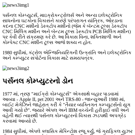
પર્સનલ કોમ્પ્યુટર્સ, માઇક્રોકન્ટ્રોલર્સ અને અન્ય ઇલેક્ટ્રોનિક
સાધનોના ઘટકોના વિકાસને કારણે પરંપરાગત યાંત્રિક, ઓરડાના
કદના CNC મશીનો ડેસ્કટોપ મશીનો (જેમ કે બૅન્ટમ ટૂલ્સ ડેસ્કટૉપ
CNC મિલિંગ મશીન અને બૅન્ટમ ટૂલ્સ ડેસ્કટૉપ PCB મિલિંગ મશીન)
પર કેવી રીતે સંક્રમણ કરે છે. આ વિકાસ વિના, શક્તિશાળી અને
કોમ્પેક્ટ CNC મશીન ટૂલ્સ આજે શક્ય ન હોત.
1980 સુધીમાં, કંટ્રોલ એન્જિનિયરિંગની ઉત્ક્રાંતિ અને ઇલેક્ટ્રોનિક
અને કમ્પ્યુટર સપોર્ટના વિકાસ માટે સમયપત્રક.
પર્સનલ કોમ્પ્યુટરનો ડોન
1977 માં, ત્રણ "માઈક્રો કોમ્પ્યુટર્સ" એકસાથે બહાર પાડવામાં
આવ્યા - Apple II, pet 2001 અને TRS-80 - જાન્યુઆરી 1980 માં,
બાઈટ મેગેઝિને જાહેરાત કરી કે "તૈયાર વ્યક્તિગત કમ્પ્યુટર્સનો યુગ
આવી ગયો છે". જ્યારે એપલ અને IBM વચ્ચેની હરીફાઈ વધી અને
વહેતી થઈ ત્યારથી પર્સનલ કોમ્પ્યુટરનો વિકાસ ઝડપથી અપગ્રેડ
કરવામાં આવ્યો છે.
1984 સુધીમાં, એપલે ક્લાસિક મેકિન્ટોશ રજૂ કર્યું, જે ગ્રાફિકલ યુઝર