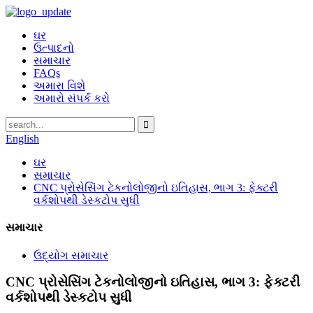
ઘર
ઉત્પાદનો
સમાચાર
FAQs
અમારા વિશે
અમારો સંપર્ક કરો
English
ઘર
સમાચાર
CNC પ્રોસેસિંગ ટેકનોલોજીનો ઇતિહાસ, ભાગ 3: ફેક્ટરી
વર્કશોપથી ડેસ્કટોપ સુધી
સમાચાર
ઉદ્યોગ સમાચાર
CNC પ્રોસેસિંગ ટેકનોલોજીનો ઇતિહાસ, ભાગ 3: ફેક્ટરી
વર્કશોપથી ડેસ્કટોપ સુધી