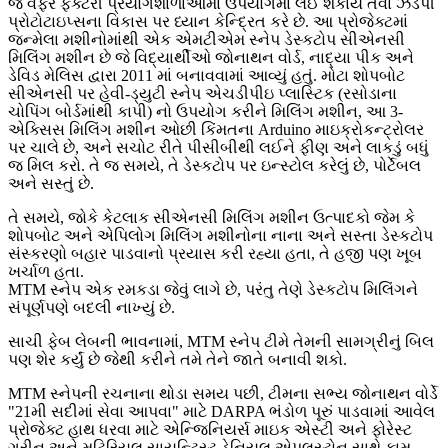
જે વેફર ફેક્ટરી પ્રયોગશાળાઓમાં ઉપયોગમાં લઈ શકાય તેવા ઝડપી
પ્રોટોટાઇપ્સના વિકાસ પર ધ્યાન કેન્દ્રિત કરે છે. આ પ્રોજેક્ટમાં
જન્મેલા મશીનોમાંથી એક એમટીએમ સ્નેપ ડેસ્કટોપ સીએનસી
મિલિંગ મશીન છે જે વિદ્યાર્થીઓ જોનાથન વોર્ડ, નાદ્યા પીક અને
ડેવિડ મેલિસ દ્વારા 2011 માં બનાવવામાં આવ્યું હતું. મોટા શોપબોટ
સીએનસી પર હેવી-ડ્યુટી સ્નેપ એચડીપીઇ પ્લાસ્ટિક (રસોડાના
ચોપિંગ બોર્ડમાંથી કાપી) નો ઉપયોગ કરીને મિલિંગ મશીન, આ 3-
એક્સિસ મિલિંગ મશીન ઓછી કિંમતના Arduino માઇક્રોકન્ટ્રોલર
પર ચાલે છે, અને સચોટ રીતે પીસીબીથી લઈને ફીણ અને લાકડું બધું
જ મિલ કરો. તે જ સમયે, તે ડેસ્કટોપ પર ઇન્સ્ટોલ કરેલું છે, પોર્ટેબલ
અને સસ્તું છે.
તે સમયે, જોકે કેટલાક સીએનસી મિલિંગ મશીન ઉત્પાદકો જેમ કે
શોપબોટ અને એપિલોગ મિલિંગ મશીનોના નાના અને સસ્તા ડેસ્કટોપ
સંસ્કરણો બહાર પાડવાનો પ્રયાસ કરી રહ્યા હતા, તે હજી પણ ખૂબ
ખર્ચાળ હતા.
MTM સ્નેપ એક રમકડા જેવું લાગે છે, પરંતુ તેણે ડેસ્કટોપ મિલિંગને
સંપૂર્ણપણે બદલી નાખ્યું છે.
સાચી ફેબ લેબની ભાવનામાં, MTM સ્નેપ ટીમે તેમની સામગ્રીનું બિલ
પણ શેર કર્યું છે જેથી કરીને તમે તેને જાતે બનાવી શકો.
MTM સ્નેપની રચનાના થોડા સમય પછી, ટીમના સભ્ય જોનાથન વોર્ડે
"21મી સદીમાં સેવા આપવા" માટે DARPA ભંડોળ પૂરું પાડવામાં આવેલ
પ્રોજેક્ટ હાથ ધરવા માટે એન્જિનિયર્સ માઇક એસ્ટી અને ફોરેસ્ટ
ગ્રીન અને મટિરિયલ સાયન્ટિસ્ટ ડેનિયલ એપલસ્ટોન સાથે કામ