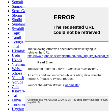
Somali
Samoan
Scots Gaelic
Shona
Sindhi
Sundanese
Swahili
Tajik
Tamil
Telugu
Thai
Ukrainian
Urdu
Uzbek
Vietnamese
Welsh
Xhosa
Yiddish
Yoruba
Zulu
Kinyarwanda
Tatar
Oriya
Turkmen
Uyghur