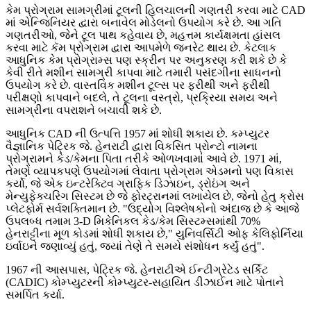
કેમ પ્રોગ્રામ સામગ્રીમાં ટૂલની હિલચાલની ગણતરી કરવા માટે CAD
માં એન્જિનિયર દ્વારા બનાવેલ મોડેલનો ઉપયોગ કરે છે. આ ગતિ
ગણતરીઓ, જેને ટૂલ પાથ કહેવાય છે, મહત્તમ કાર્યક્ષમતા હાંસલ
કરવા માટે કૅમ પ્રોગ્રામ દ્વારા આપમેળે જનરેટ થાય છે. કેટલાક
આધુનિક કેમ પ્રોગ્રામ્સ પણ સ્ક્રીન પર અનુકરણ કરી શકે છે કે
કેવી રીતે મશીન સામગ્રી કાપવા માટે તમારી પસંદગીના સાધનનો
ઉપયોગ કરે છે. વાસ્તવિક મશીન ટૂલ્સ પર ફરીથી અને ફરીથી
પરીક્ષણો કાપવાને બદલે, તે ટૂલના વસ્ત્રો, પ્રક્રિયા સમય અને
સામગ્રીના વપરાશને બચાવી શકે છે.
આધુનિક CAD ની ઉત્પત્તિ 1957 માં શોધી શકાય છે. કમ્પ્યુટર
વૈજ્ઞાનિક પેટ્રિક જે. હેનરાટી દ્વારા વિકસિત પ્રોન્ટો નામના
પ્રોગ્રામને કેડ/કેમના પિતા તરીકે ઓળખવામાં આવે છે. 1971 માં,
તેમણે વ્યાપકપણે ઉપયોગમાં લેવાતા પ્રોગ્રામ એડમનો પણ વિકાસ
કર્યો, જે એક ઇન્ટરેક્ટિવ ગ્રાફિક ડિઝાઇન, ડ્રોઇંગ અને
મેન્યુફેક્ચરિંગ સિસ્ટમ છે જે ફોરટ્રાનમાં લખાયેલ છે, જેનો હેતુ ક્રોસ
પ્લેટફોર્મ સર્વશક્તિમાન છે. "ઉદ્યોગ વિશ્લેષકોનો અંદાજ છે કે આજે
ઉપલબ્ધ તમામ 3-D મિકેનિકલ કેડ/કેમ સિસ્ટમ્સમાંથી 70%
હેનરાટ્ટીના મૂળ કોડમાં શોધી શકાય છે," યુનિવર્સિટી ઓફ કેલિફોર્નિયા
ઇર્વાઇને જણાવ્યું હતું, જ્યાં તેણે તે સમયે સંશોધન કર્યું હતું".
1967 ની આસપાસ, પેટ્રિક જે. હેનરાટીએ ઈન્ટીગ્રેટેડ સર્કિટ
(CADIC) કોમ્પ્યુટરની કોમ્પ્યુટર-સહાયિત ડીઝાઈન માટે પોતાને
સમર્પિત કર્યા.