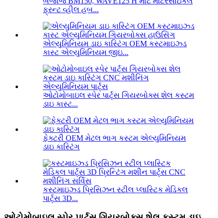
બજાજ BM150, WAVE125 H માટે મોટરસાઇકલ
ફ્રન્ટ વ્હીલ હબ...
એલ્યુમિનિયમ ડાઇ કાસ્ટિંગ OEM કસ્ટમાઇઝ્ડ
કાસ્ટ એલ્યુમિનિયમ જીઇ...
ઓટોમોબાઇલ સ્પેર પાર્ટ્સ ગિયરબોક્સ શેલ કસ્ટમ
ડાઇ કાસ્ટ...
ફેક્ટરી OEM મેટલ ભાગ કસ્ટમ એલ્યુમિનિયમ
ડાઇ કાસ્ટિંગ
કસ્ટમાઇઝ્ડ પ્રિસિઝન સ્ટીલ પ્લાસ્ટિક મેડિકલ
પાર્ટ્સ 3D...
ઓટોમોબાઇલ સ્પેર પાર્ટ્સ ગિયરબોક્સ શેલ કસ્ટમ ડાઇ