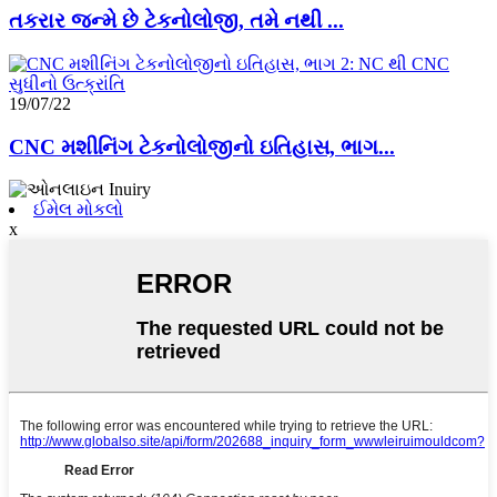
તકરાર જન્મે છે ટેકનોલોજી, તમે નથી ...
19/07/22
CNC મશીનિંગ ટેકનોલોજીનો ઇતિહાસ, ભાગ...
ઈમેલ મોકલો
x