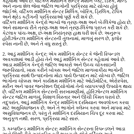
કહેવામાં આવે છે. વર્ટિકલ મશીનિંગ સેન્ટર મશીન પ્લેટ, ડિસ્ક, મોલ્ડ
અને નાના શેલ જેવા જટિલ ભાગોની પ્રક્રિયા માટે યોગ્ય હોવું
જોઈએ. વર્ટિકલ મશીનિંગ સેન્ટર મિલિંગ, બોરિંગ, ડ્રિલિંગ, ટેપિંગ
અને થ્રેડ કટીંગની પ્રક્રિયાઓ પૂર્ણ કરી શકે છે.
વર્ટિકલ મશીનિંગ કેન્દ્રો ભાગ્યે જ ત્રણ-અક્ષ અને બે-લિંકેજ હોય ​​છે,
અને સામાન્ય રીતે ત્રણ-અક્ષ અને ત્રણ-લિંકેજ પ્રાપ્ત કરી શકે છે.
કેટલાક પાંચ-અક્ષ, છ-અક્ષ નિયંત્રણ હાથ ધરી શકે છે. અનુરૂપ
હોરીઝોન્ટલ મશીનિંગ સેન્ટરની તુલનામાં, માળખું સરળ છે, ફ્લોર
સ્પેસ નાની છે, અને તે વધુ સસ્તું છે.
2. આડું મશીનિંગ કેન્દ્ર: એક મશીનિંગ સેન્ટર કે જેની સ્પિન્ડલ
અવકાશમાં આડી હોય તેને આડું મશીનિંગ સેન્ટર કહેવામાં આવે છે.
આડા મશીનિંગ કેન્દ્રો જટિલ આકારો અને ઉચ્ચ ચોકસાઇની
જરૂરિયાતો, ખાસ કરીને બોક્સ અને જટિલ માળખાકીય ભાગોની
પ્રક્રિયા સાથે ઉત્પાદનોના મોટા પાયે ઉત્પાદન માટે યોગ્ય છે. જટિલ
ભાગોના ચોક્કસ અને કાર્યક્ષમ મશીનિંગ માટે ઓટોમોટિવ, એરોસ્પેસ,
મરીન અને પાવર જનરેશન ઉદ્યોગોમાં તેનો વ્યાપકપણે ઉપયોગ થાય
છે. વર્ટિકલ મશીનિંગ સેન્ટરની સરખામણીમાં, હોરિઝોન્ટલ મશીનિંગ
સેન્ટર જટિલ માળખું, વિશાળ વિસ્તાર અને ઊંચી કિંમત ધરાવે છે.
તદુપરાંત, આડું મશીનિંગ કેન્દ્ર મશીનિંગ દરમિયાન અવલોકન કરવા
માટે અસુવિધાજનક છે, અને તે ભાગોને ક્લેમ્બ કરવા અને માપવા માટે
અસુવિધાજનક છે, પરંતુ તે મશીનિંગ દરમિયાન ચિપ દૂર કરવા માટે
અનુકૂળ નથી. સરળ, પ્રક્રિયા માટે સારું.
3. કમ્પાઉન્ડ મશીનિંગ સેન્ટર: મશીનિંગ સેન્ટરના સ્પિન્ડલને આડા