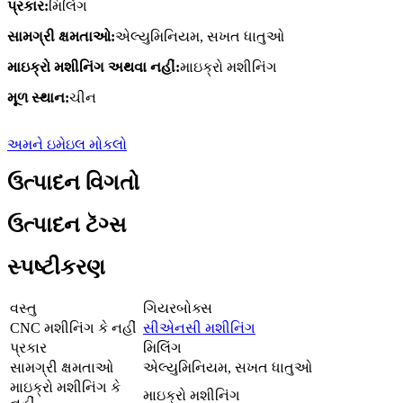
પ્રકાર:
મિલિંગ
સામગ્રી ક્ષમતાઓ:
એલ્યુમિનિયમ, સખત ધાતુઓ
માઇક્રો મશીનિંગ અથવા નહીં:
માઇક્રો મશીનિંગ
મૂળ સ્થાન:
ચીન
અમને ઇમેઇલ મોકલો
ઉત્પાદન વિગતો
ઉત્પાદન ટૅગ્સ
સ્પષ્ટીકરણ
વસ્તુ
ગિયરબોક્સ
CNC મશીનિંગ કે નહીં
સીએનસી મશીનિંગ
પ્રકાર
મિલિંગ
સામગ્રી ક્ષમતાઓ
એલ્યુમિનિયમ, સખત ધાતુઓ
માઇક્રો મશીનિંગ કે
માઇક્રો મશીનિંગ