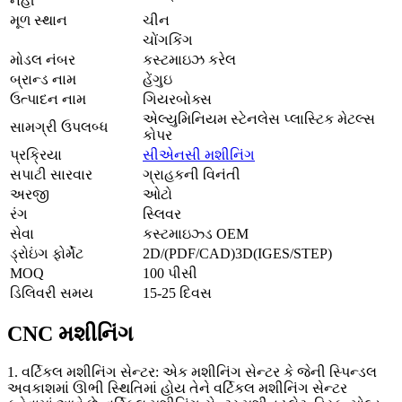
નહીં
મૂળ સ્થાન
ચીન
ચોંગકિંગ
મોડલ નંબર
કસ્ટમાઇઝ કરેલ
બ્રાન્ડ નામ
હેંગુઇ
ઉત્પાદન નામ
ગિયરબોક્સ
એલ્યુમિનિયમ સ્ટેનલેસ પ્લાસ્ટિક મેટલ્સ
સામગ્રી ઉપલબ્ધ
કોપર
પ્રક્રિયા
સીએનસી મશીનિંગ
સપાટી સારવાર
ગ્રાહકની વિનંતી
અરજી
ઓટો
રંગ
સ્લિવર
સેવા
કસ્ટમાઇઝ્ડ OEM
ડ્રોઇંગ ફોર્મેટ
2D/(PDF/CAD)3D(IGES/STEP)
MOQ
100 પીસી
ડિલિવરી સમય
15-25 દિવસ
CNC મશીનિંગ
1. વર્ટિકલ મશીનિંગ સેન્ટર: એક મશીનિંગ સેન્ટર કે જેની સ્પિન્ડલ
અવકાશમાં ઊભી સ્થિતિમાં હોય તેને વર્ટિકલ મશીનિંગ સેન્ટર