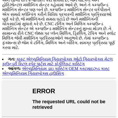
અને ઊભી રીતે રૂપાંતરિત કરી શકાય છે, જેને વર્ટિકલ અને
હોરિઝોન્ટલ મશીનિંગ સેન્ટર કહેવામાં આવે છે, અને તે કમ્પાઉન્ડ
મશીનિંગ સેન્ટર પણ બને છે. કમ્પાઉન્ડ મશીનિંગ સેન્ટર વર્કપીસને
એક સમયે ક્લેમ્પિંગ કરીને વિવિધ પ્રકારની મશીનિંગ પ્રક્રિયાઓ
પૂર્ણ કરે છે, જે મશીનિંગનો સમય ઘટાડે છે અને મશીનિંગની
ચોકસાઈમાં સુધારો કરે છે. CNC ટર્નિંગ અને મિલિંગ કમ્પાઉન્ડ
મશીનિંગ સેન્ટર એ કમ્પાઉન્ડ મશીનિંગ સેન્ટરનું મુખ્ય મોડલ છે. તે
સામાન્ય રીતે CNC લેથ્સ પર પ્લેન મિલિંગ, ડ્રિલિંગ, ટેપિંગ અને સ્લોટ
મિલિંગ જેવી મશીનિંગ પ્રક્રિયાઓને અનુભવે છે. તેમાં કમ્પાઉન્ડ
ફંક્શન્સ છે જેમ કે ટર્નિંગ, મિલિંગ અને બોરિંગ. સમગ્ર પ્રક્રિયા પૂર્ણ
કરવા માટે.
ગત:
કાસ્ટ એલ્યુમિનિયમ ગિયરબોક્સ ઓટો ગિયરબોક્સ મેટલ
ફાઉન્ડ્રી સ્ટિલ સ્પેર પાર્ટ્સ માટે ફોર્કલિફ્ટ કાસ્ટિંગ
આગળ:
એલ્યુમિનિયમ ડાઇ કાસ્ટિંગ OEM કસ્ટમાઇઝ્ડ કાસ્ટ
એલ્યુમિનિયમ ગિયરબોક્સ હાઉસિંગ