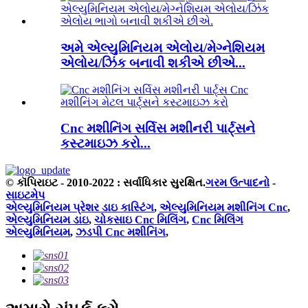
અમે એલ્યુમિનિયમ એલોય/મેગ્નેશિયમ
એલોય/ઝિંક બનાવી શકીએ છીએ...
Cnc મશીનિંગ સર્વિસ મશીનરી પાર્ટ્સને
કસ્ટમાઇઝ કરો...
© કૉપિરાઇટ - 2010-2022 : સર્વાધિકાર સુરક્ષિત.
ગરમ ઉત્પાદનો
-
સાઇટમેપ
એલ્યુમિનિયમ પ્રેશર ડાઇ કાસ્ટિંગ
,
એલ્યુમિનિયમ મશીનિંગ Cnc
,
એલ્યુમિનિયમ ડાઇ
,
ચોકસાઇ Cnc મિલિંગ
,
Cnc મિલિંગ
એલ્યુમિનિયમ
,
ઝડપી Cnc મશીનિંગ
,