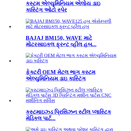
કસ્ટમ એલ્યુમિનિયમ એલોય ડાઇ
કાસ્ટિંગ ઓટો સ્પેર
BAJAJ BM150, WAVE માટે
મોટરસાઇકલ ફ્રન્ટ વ્હીલ હબ...
ફેક્ટરી OEM મેટલ ભાગ કસ્ટમ
એલ્યુમિનિયમ ડાઇ કાસ્ટિંગ
કસ્ટમાઇઝ્ડ પ્રિસિઝન સ્ટીલ પ્લાસ્ટિક
મેડિકલ પાર્ટ...