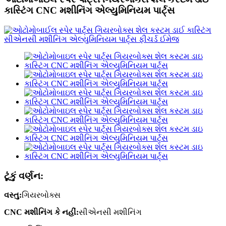
કાસ્ટિંગ CNC મશીનિંગ એલ્યુમિનિયમ પાર્ટ્સ
ટૂંકું વર્ણન:
વસ્તુ:
ગિયરબોક્સ
CNC મશીનિંગ કે નહીં:
સીએનસી મશીનિંગ