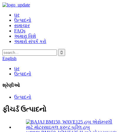
ઘર
ઉત્પાદનો
સમાચાર
FAQs
અમારા વિશે
અમારો સંપર્ક કરો
English
ઘર
ઉત્પાદનો
શ્રેણીઓ
ઉત્પાદનો
ફીચર્ડ ઉત્પાદનો