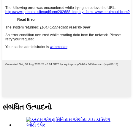
સંબંધિત ઉત્પાદનો