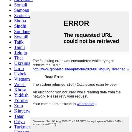
Somali
Samoan
Scots Gaelic
Shona
Sindhi
Sundanese
Swahili
Tajik
Tamil
Telugu
Thai
Ukrainian
Urdu
Uzbek
Vietnamese
Welsh
Xhosa
Yiddish
Yoruba
Zulu
Kinyarwanda
Tatar
Oriya
Turkmen