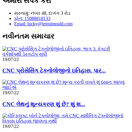
અમારો સંપર્ક કરો
સરનામું: નંબર 48, દાગંગ 3 રોડ
ફોન: 15088818133
Email: lucky@leiruimould.com
નવીનતમ સમાચાર
19/07/22
CNC પ્રોસેસિંગ ટેકનોલોજીનો ઇતિહાસ, પાર...
19/07/22
CNC લેથનું શૂન્યકરણ શું છે? શું શ...
19/07/22